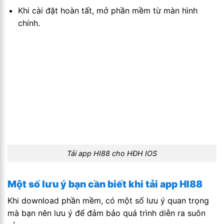
Khi cài đặt hoàn tất, mở phần mềm từ màn hình
chính.
Tải app HI88 cho HĐH IOS
Một số lưu ý bạn cần biết khi tải app HI88
Khi download phần mềm, có một số lưu ý quan trọng
mà bạn nên lưu ý để đảm bảo quá trình diễn ra suôn