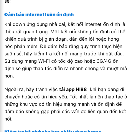
sẻ:
Đảm bảo internet luôn ổn định
Khi down ứng dụng nhà cái, kết nối internet ổn định là
điều rất quan trọng. Một kết nối không ổn định có thể
khiến quá trình bị gián đoạn, dẫn đến lỗi hoặc hỏng
hóc phần mềm. Để đảm bảo rằng quy trình thực hiện
suôn sẻ, hãy kiểm tra kết nối mạng trước khi bắt đầu.
Sử dụng mạng Wi-Fi có tốc độ cao hoặc 3G/4G ổn
định sẽ giúp thao tác diễn ra nhanh chóng và mượt mà
hơn.
Ngoài ra, hãy tránh việc
tải app HI88
khi bạn đang di
chuyển hoặc có tín hiệu yếu. Tốt nhất là nên thao tác ở
những khu vực có tín hiệu mạng mạnh và ổn định để
đảm bảo không gặp phải các vấn đề liên quan đến kết
nối.