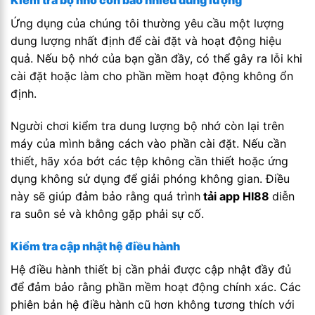
Kiểm tra bộ nhớ còn bao nhiêu dung lượng
Ứng dụng của chúng tôi thường yêu cầu một lượng
dung lượng nhất định để cài đặt và hoạt động hiệu
quả. Nếu bộ nhớ của bạn gần đầy, có thể gây ra lỗi khi
cài đặt hoặc làm cho phần mềm hoạt động không ổn
định.
Người chơi kiểm tra dung lượng bộ nhớ còn lại trên
máy của mình bằng cách vào phần cài đặt. Nếu cần
thiết, hãy xóa bớt các tệp không cần thiết hoặc ứng
dụng không sử dụng để giải phóng không gian. Điều
này sẽ giúp đảm bảo rằng quá trình
tải app HI88
diễn
ra suôn sẻ và không gặp phải sự cố.
Kiểm tra cập nhật hệ điều hành
Hệ điều hành thiết bị cần phải được cập nhật đầy đủ
để đảm bảo rằng phần mềm hoạt động chính xác. Các
phiên bản hệ điều hành cũ hơn không tương thích với