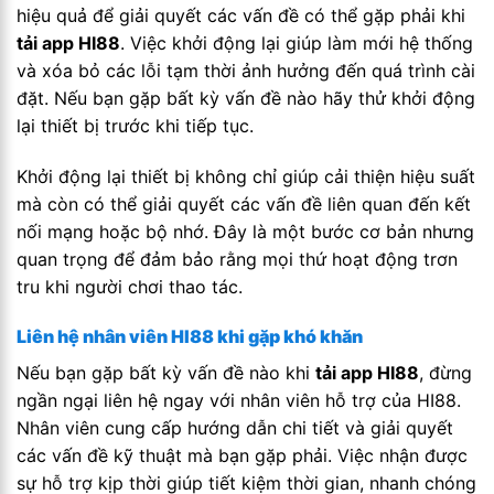
hiệu quả để giải quyết các vấn đề có thể gặp phải khi
tải app HI88
. Việc khởi động lại giúp làm mới hệ thống
và xóa bỏ các lỗi tạm thời ảnh hưởng đến quá trình cài
đặt. Nếu bạn gặp bất kỳ vấn đề nào hãy thử khởi động
lại thiết bị trước khi tiếp tục.
Khởi động lại thiết bị không chỉ giúp cải thiện hiệu suất
mà còn có thể giải quyết các vấn đề liên quan đến kết
nối mạng hoặc bộ nhớ. Đây là một bước cơ bản nhưng
quan trọng để đảm bảo rằng mọi thứ hoạt động trơn
tru khi người chơi thao tác.
Liên hệ nhân viên HI88 khi gặp khó khăn
Nếu bạn gặp bất kỳ vấn đề nào khi
tải app HI88
, đừng
ngần ngại liên hệ ngay với nhân viên hỗ trợ của HI88.
Nhân viên cung cấp hướng dẫn chi tiết và giải quyết
các vấn đề kỹ thuật mà bạn gặp phải. Việc nhận được
sự hỗ trợ kịp thời giúp tiết kiệm thời gian, nhanh chóng