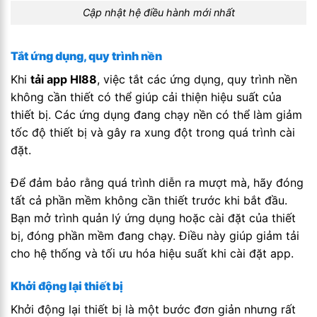
Cập nhật hệ điều hành mới nhất
Tắt ứng dụng, quy trình nền
Khi
tải app HI88
, việc tắt các ứng dụng, quy trình nền
không cần thiết có thể giúp cải thiện hiệu suất của
thiết bị. Các ứng dụng đang chạy nền có thể làm giảm
tốc độ thiết bị và gây ra xung đột trong quá trình cài
đặt.
Để đảm bảo rằng quá trình diễn ra mượt mà, hãy đóng
tất cả phần mềm không cần thiết trước khi bắt đầu.
Bạn mở trình quản lý ứng dụng hoặc cài đặt của thiết
bị, đóng phần mềm đang chạy. Điều này giúp giảm tải
cho hệ thống và tối ưu hóa hiệu suất khi cài đặt app.
Khởi động lại thiết bị
Khởi động lại thiết bị là một bước đơn giản nhưng rất