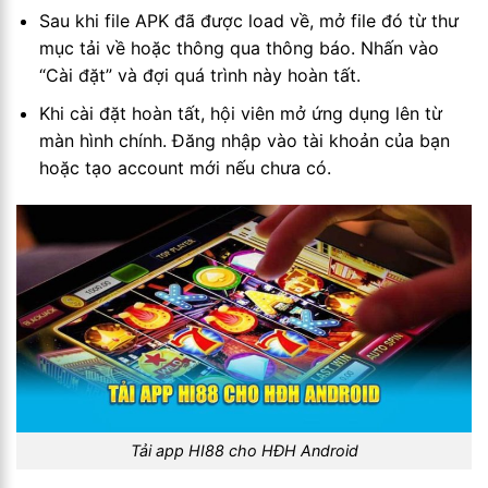
Sau khi file APK đã được load về, mở file đó từ thư
mục tải về hoặc thông qua thông báo. Nhấn vào
“Cài đặt” và đợi quá trình này hoàn tất.
Khi cài đặt hoàn tất, hội viên mở ứng dụng lên từ
màn hình chính. Đăng nhập vào tài khoản của bạn
hoặc tạo account mới nếu chưa có.
Tải app HI88 cho HĐH Android