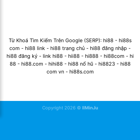
( Đảo Man ) và giấy
phép Curacao
eGaming ( Curacao )
Từ Khoá Tìm Kiếm Trên Google (SERP): hi88 - hi88s
com - hi88 link - hi88 trang chủ - hi88 đăng nhập -
hi88 đăng ký - link hi88 - hii88 - hi888 - hi88com - hi
88 - hi88.com - hihi88 - hi88 nổ hũ - hi8823 - hi88
com vn - hi88s.com
Copyright 2026 ©
IlMinJu