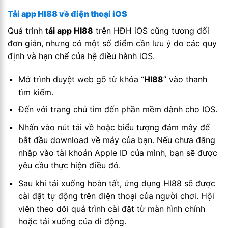
Tải app HI88 về điện thoại iOS
Quá trình
tải app HI88
trên HĐH iOS cũng tương đối
đơn giản, nhưng có một số điểm cần lưu ý do các quy
định và hạn chế của hệ điều hành iOS.
Mở trình duyệt web gõ từ khóa “
HI88
” vào thanh
tìm kiếm.
Đến với trang chủ tìm đến phần mềm dành cho IOS.
Nhấn vào nút tải về hoặc biểu tượng đám mây để
bắt đầu download về máy của bạn. Nếu chưa đăng
nhập vào tài khoản Apple ID của mình, bạn sẽ được
yêu cầu thực hiện điều đó.
Sau khi tải xuống hoàn tất, ứng dụng HI88 sẽ được
cài đặt tự động trên điện thoại của người chơi. Hội
viên theo dõi quá trình cài đặt từ màn hình chính
hoặc tải xuống của di động.