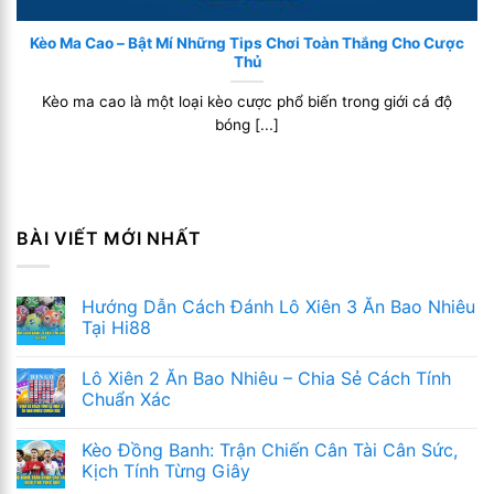
UG sports: Là một địa chỉ nổi tiếng hàng đầu chuyên
Kèo Ma Cao – Bật Mí Những Tips Chơi Toàn Thắng Cho Cược
cung cấp các tựa game cá cược
thể thao
trên thị
Thủ
trường. Danh tiếng của UG sports đã vang xa ở khu
Kèo ma cao là một loại kèo cược phổ biến trong giới cá độ
vực Châu Á trong nhiều năm qua. Do đó, sản phẩm
bóng [...]
được tạo ra thông qua sự hợp tác giữa UG sports và
Hi88 đã dành được sự quan tâm lớn từ người chơi.
Hỗ trợ nhiều khuyến mãi tại sảnh thể thao
BÀI VIẾT MỚI NHẤT
Các game thủ khi tham gia trải nghiệm thường xuyên
tại sân chơi đều có cơ hội được nhận rất nhiều khuyến
Hướng Dẫn Cách Đánh Lô Xiên 3 Ăn Bao Nhiêu
mãi hấp dẫn và có giá trị lớn. Sau đây, chúng ta có
Tại Hi88
thể điểm qua một số ưu đãi đang được áp dụng với
người tham gia chơi sảnh sports trên hệ thống:
Lô Xiên 2 Ăn Bao Nhiêu – Chia Sẻ Cách Tính
Chuẩn Xác
Kèo Đồng Banh: Trận Chiến Cân Tài Cân Sức,
Kịch Tính Từng Giây