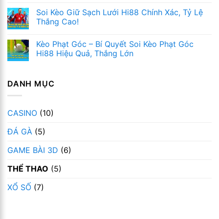
Soi Kèo Giữ Sạch Lưới Hi88 Chính Xác, Tỷ Lệ
Thắng Cao!
Kèo Phạt Góc – Bí Quyết Soi Kèo Phạt Góc
Hi88 Hiệu Quả, Thắng Lớn
Hỗ trợ nhiều khuyến mãi hấp dẫn cho dân chơi tại HI88
DANH MỤC
Chương trình cơn mưa phần thưởng thể thao mỗi ngày:
CASINO
(10)
Đây là khuyến mãi ngẫu nhiên đối với tất cả các thành
ĐÁ GÀ
(5)
viên cá cược sports bắt đầu từ 24/01/2024. Điều kiện
để nhận thưởng là phải hoàn thành ít nhất 1 vòng cược.
GAME BÀI 3D
(6)
Ngoài ra, sau 72h kể từ thời điểm phát thưởng, nếu
THỂ THAO
(5)
người chơi không click đăng ký để nhận sẽ bị hệ thống
tự động hủy bỏ.
XỔ SỐ
(7)
Thưởng cược hợp lệ thứ 7 hàng tuần: