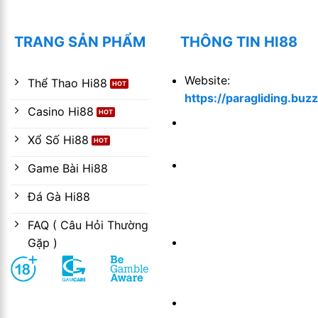
Đỉnh Cao Mọi Thời Đại, Chỉ Dân Chơi
Thứ Thiệt Mới Biết Tới! Vào Là Quẩy,
TRANG SẢN PHẨM
THÔNG TIN HI88
Cược Là Trúng!
Website:
Thể Thao Hi88
Lời kết
https://paragliding.buzz
Casino Hi88
Tóm lại,
thể thao
là sảnh game nổi tiếng bậc nhất trên
Email:
thị trường giải trí online 2025 của
nhà cái
HI88
. Sân
hi88scom@gmail.com
Xổ Số Hi88
chơi này cung cấp nhiều tựa game cá cược sports hấp
Địa chỉ: 416/4 Phan
Game Bài Hi88
dẫn từ những nhà cung cấp danh tiếng nên sức hút lớn
Xích Long, Phường 2,
với nhiều hội viên. Bạn có thể truy cập để đặt cược
Đá Gà Hi88
Phú Nhuận, Hồ Chí
trong các dạng kèo hot tại đây tại bất cứ thời điểm
Minh, Việt Nam
nào.
FAQ ( Câu Hỏi Thường
Giấy phép quốc tế:
Gặp )
Giấy phép Pagcor (
Phillippins )
Giấy phép isle Of Man