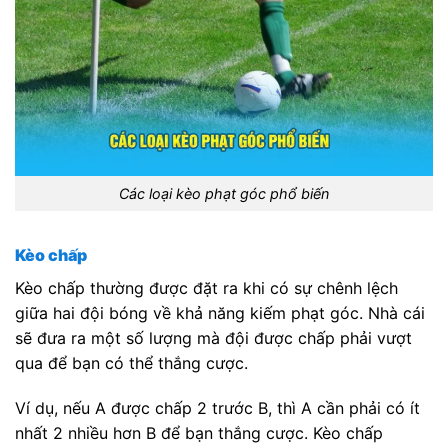
Các loại kèo phạt góc phổ biến
Kèo chấp
Kèo chấp thường được đặt ra khi có sự chênh lệch
giữa hai đội bóng về khả năng kiếm phạt góc. Nhà cái
sẽ đưa ra một số lượng mà đội được chấp phải vượt
qua để bạn có thể thắng cược.
Ví dụ, nếu A được chấp 2 trước B, thì A cần phải có ít
nhất 2 nhiều hơn B để bạn thắng cược. Kèo chấp