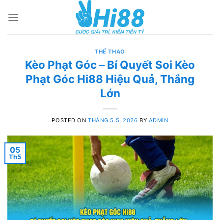
Skip
to
content
THỂ THAO
Kèo Phạt Góc – Bí Quyết Soi Kèo
Phạt Góc Hi88 Hiệu Quả, Thắng
Lớn
POSTED ON
THÁNG 5 5, 2026
BY
ADMIN
05
Th5