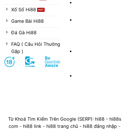
Email:
hi88scom@gmail.com
Xổ Số Hi88
Địa chỉ: 416/4 Phan
Game Bài Hi88
Xích Long, Phường 2,
Đá Gà Hi88
Phú Nhuận, Hồ Chí
Minh, Việt Nam
FAQ ( Câu Hỏi Thường
Giấy phép quốc tế:
Gặp )
Giấy phép Pagcor (
Phillippins )
Giấy phép isle Of Man
( Đảo Man ) và giấy
phép Curacao
eGaming ( Curacao )
Từ Khoá Tìm Kiếm Trên Google (SERP): hi88 - hi88s
com - hi88 link - hi88 trang chủ - hi88 đăng nhập -