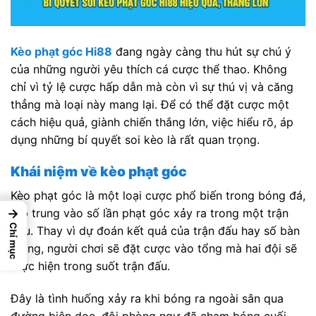
Kèo phạt góc Hi88
đang ngày càng thu hút sự chú ý
của những người yêu thích cá cược thể thao. Không
chỉ vì tỷ lệ cược hấp dẫn mà còn vì sự thú vị và căng
thẳng mà loại này mang lại. Để có thể đặt cược một
cách hiệu quả, giành chiến thắng lớn, việc hiểu rõ, áp
dụng những bí quyết soi kèo là rất quan trọng.
Khái niệm về kèo phạt góc
Kèo phạt góc là một loại cược phổ biến trong bóng đá,
tập trung vào số lần phạt góc xảy ra trong một trận
→
Chỉ mục
đấu. Thay vì dự đoán kết quả của trận đấu hay số bàn
thắng, người chơi sẽ đặt cược vào tổng mà hai đội sẽ
thực hiện trong suốt trận đấu.
Đây là tình huống xảy ra khi bóng ra ngoài sân qua
đường biên dọc, đội phòng ngự đã chạm bóng cuối