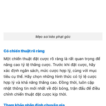
Mẹo soi kèo phạt góc
Có chiến thuật rõ ràng
Một chiến thuật đặt cược rõ ràng là rất quan trọng để
nâng cao tỷ lệ thắng cược. Trước khi đặt cược, hãy
xác định ngân sách, mức cược hợp lý, cùng với mục
tiêu cụ thể. Hãy chọn những hình thức có tỷ lệ cược
hợp lý và khả năng thắng cao. Đồng thời, luôn cập
nhật thông tin mới nhất về đội bóng, trận đấu để điều
chỉnh chiến thuật đặt cược kịp thời.
Tham khảo nhận định chuyên gia