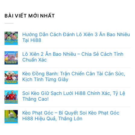
BÀI VIẾT MỚI NHẤT
Hướng Dẫn Cách Đánh Lô Xiên 3 Ăn Bao Nhiêu
Tại Hi88
Lô Xiên 2 Ăn Bao Nhiêu – Chia Sẻ Cách Tính
Chuẩn Xác
Kèo Đồng Banh: Trận Chiến Cân Tài Cân Sức,
Kịch Tính Từng Giây
Soi Kèo Giữ Sạch Lưới Hi88 Chính Xác, Tỷ Lệ
Thắng Cao!
Kèo Phạt Góc – Bí Quyết Soi Kèo Phạt Góc
Hi88 Hiệu Quả, Thắng Lớn