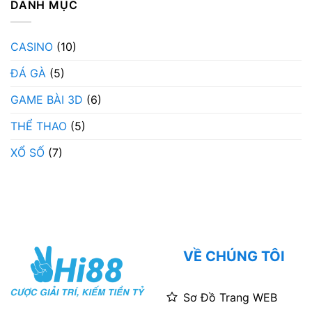
DANH MỤC
CASINO
(10)
ĐÁ GÀ
(5)
GAME BÀI 3D
(6)
THỂ THAO
(5)
XỔ SỐ
(7)
VỀ CHÚNG TÔI
Sơ Đồ Trang WEB