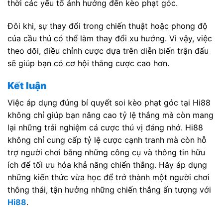
thời các yếu tố ảnh hưởng đến kèo phạt góc.
Đôi khi, sự thay đổi trong chiến thuật hoặc phong độ
của cầu thủ có thể làm thay đổi xu hướng. Vì vậy, việc
theo dõi, điều chỉnh cược dựa trên diễn biến trận đấu
sẽ giúp bạn có cơ hội thắng cược cao hơn.
Kết luận
Việc áp dụng đúng bí quyết soi kèo phạt góc tại Hi88
không chỉ giúp bạn nâng cao tỷ lệ thắng mà còn mang
lại những trải nghiệm cá cược thú vị đáng nhớ. Hi88
không chỉ cung cấp tỷ lệ cược cạnh tranh mà còn hỗ
trợ người chơi bằng những công cụ và thông tin hữu
ích để tối ưu hóa khả năng chiến thắng. Hãy áp dụng
những kiến thức vừa học để trở thành một người chơi
thông thái, tận hưởng những chiến thắng ấn tượng với
Hi88
.