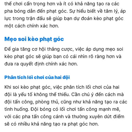
thể chơi cẩn trọng hơn và ít có khả năng tạo ra các
pha bóng dẫn đến phạt góc. Sự hiểu biết về tâm lý, áp
lực trong trận đấu sẽ giúp bạn dự đoán kèo phạt góc
một cách chính xác hơn.
Mẹo soi kèo phạt góc
Để gia tăng cơ hội thắng cược, việc áp dụng mẹo soi
kèo phạt góc sẽ giúp bạn có cái nhìn rõ ràng hơn và
đưa ra quyết định chính xác hơn.
Phân tích lối chơi của hai đội
Khi soi kèo phạt góc, việc phân tích lối chơi của hai
đội là yếu tố không thể thiếu. Cần chú ý đến cách mà
đội tấn công, phòng thủ, cũng như khả năng tạo ra các
tình huống. Đội bóng có lối chơi tấn công mạnh mẽ,
với các pha tấn công cánh và thường xuyên dứt điểm
sẽ có nhiều khả năng tạo ra phạt góc hơn.