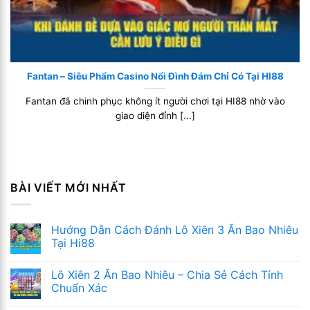
sức hút của Tiến lên miền Nam đối với các tay chơi
sành sỏi.
Xì dách
Fantan – Siêu Phẩm Casino Nổi Đình Đám Chỉ Có Tại HI88
Xì dách, hay còn được biết đến với tên gọi Blackjack,
là một trong những trò chơi bài được ưa chuộng tại
Fantan đã chinh phục không ít người chơi tại HI88 nhờ vào
giao diện đỉnh [...]
Casino Hi88. Luật chơi của Xì dách khá đơn giản:
thành viên cần có tổng điểm bài gần nhất với 21 để
chiến thắng, nhưng không được vượt quá con số này.
Sự kết hợp giữa may mắn và kỹ năng tính toán là điều
BÀI VIẾT MỚI NHẤT
tạo nên sự hấp dẫn của Xì dách.
Tại Hi88, bet thủ sẽ được tham gia vào các bàn chơi
Hướng Dẫn Cách Đánh Lô Xiên 3 Ăn Bao Nhiêu
chuyên nghiệp với dealer trực tiếp, mang lại cảm giác
Tại Hi88
chân thực, hồi hộp như đang ở các sòng bài quốc tế.
Điểm nổi bật của Xì dách là giao diện thân thiện, luật
Lô Xiên 2 Ăn Bao Nhiêu – Chia Sẻ Cách Tính
Chuẩn Xác
chơi minh bạch, cùng với các mức cược đa dạng, phù
hợp cho cả thành viên mới lẫn những tay chơi chuyên