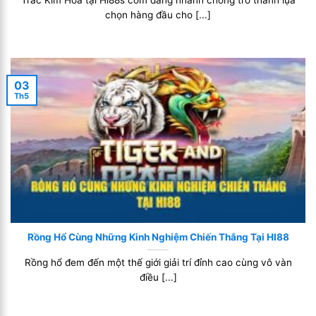
Bên cạnh đó, Hi88 thường xuyên tổ chức các sự kiện,
chọn hàng đầu cho [...]
tặng thưởng, giúp bet thủ có thêm nhiều cơ hội tăng
tài khoản của mình. Chính sách khuyến mãi tại đây
luôn được cập nhật, thay đổi thường xuyên, đảm bảo
rằng mỗi lần truy cập đều mang đến cho bạn cơ hội
03
làm giàu từ những phần quà giá trị.
Th5
Sảnh bài Hi88 minh bạch
Casino Hi88 luôn chú trọng đến việc minh bạch trong
mọi giao dịch và hoạt động. Tất cả các giao dịch, từ
nạp tiền, rút tiền cho đến việc đặt cược, đều được
thực hiện nhanh chóng rõ ràng. Người chơi có thể kiểm
tra chi tiết mọi hoạt động trong tài khoản của mình
qua lịch sử giao dịch, đảm bảo không có sự mập mờ
Rồng Hổ Cùng Những Kinh Nghiệm Chiến Thắng Tại HI88
hay thiếu rõ ràng.
Rồng hổ đem đến một thế giới giải trí đỉnh cao cùng vô vàn
điều [...]
Ngoài ra, thương hiệu cam kết công bố các điều
khoản và điều kiện cụ thể, rõ ràng cho tất cả các