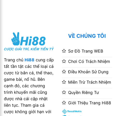
này nổi bật với luật chơi đơn giản nhưng vẫn đầy sự
căng thẳng và hồi hộp. Bet thủ sẽ đặt cược vào một
trong ba kết quả: “Nhà cái”, “Người chơi”, hoặc “Hòa”.
Baccarat được nâng tầm với các bàn chơi chất lượng
cao, giao diện sang trọng, kết quả được xử lý nhanh
VỀ CHÚNG TÔI
chóng. Với các mức cược linh hoạt, từ thấp đến cao,
cổng game mang đến cơ hội tham gia tựa game này
Sơ Đồ Trang WEB
cho mọi đối tượng. Không chỉ vậy, những ưu đãi,
chương trình khuyến mãi hấp dẫn liên tục xuất hiện,
Trang chủ
Hi88
cung cấp
Chơi Có Trách Nhiệm
giúp tăng thêm cơ hội chiến thắng.
tất tần tật các thể loại cá
Điều Khoản Sử Dụng
cược từ bắn cá, thể thao,
Hướng dẫn tham gia casino Hi88
game bài, nổ hũ. Bên
Miễn Trừ Trách Nhiệm
Việc tham gia vào Casino Hi88 rất đơn giản và dễ
cạnh đó, các chương
dàng, ngay cả đối với những người chơi mới.
trình khuyến mãi cũng
Quyền Riêng Tư
được nhà cái cập nhật
Giới Thiệu Trang Hi88
Để bắt đầu, thành viên cần đăng ký một tài khoản trên
liên tục. Tham gia cá
trang web Hi88 thông qua việc cung cấp thông tin cá
cược không giới hạn với
nhân cơ bản như tên, địa chỉ email, và số điện thoại.