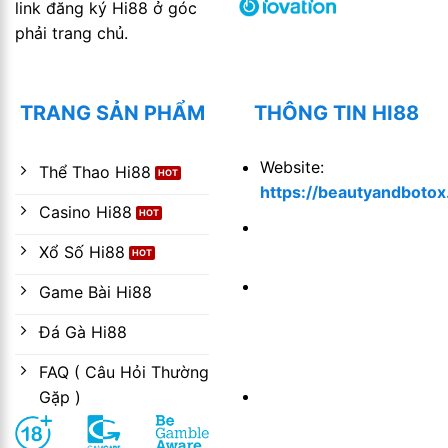
link đăng ký Hi88 ở góc
Quá trình đăng ký nhanh chóng chỉ mất vài phút, sau
phải trang chủ.
khi tài khoản được kích hoạt, bet thủ có thể tiến hành
nạp tiền để bắt đầu chơi.
Casino Hi88 hỗ trợ nhiều phương thức nạp tiền khác
TRANG SẢN PHẨM
THÔNG TIN HI88
nhau, từ chuyển khoản ngân hàng đến các dịch vụ
thanh toán điện tử phổ biến, giúp người chơi có nhiều
Website:
Thể Thao Hi88
lựa chọn thuận tiện. Sau khi nạp tiền thành công, bet
https://beautyandbotox
thủ có thể truy cập vào sảnh casino, lựa chọn các trò
Casino Hi88
Email:
chơi mình yêu thích. Tại đây, thành viên có thể thử vận
hi88scom@gmail.com
Xổ Số Hi88
may với các game bài kinh điển hoặc tham gia vào
các bàn chơi với dealer trực tiếp để có những trải
Địa chỉ: 416/4 Phan
Game Bài Hi88
nghiệm chân thực hơn.
Xích Long, Phường 2,
Đá Gà Hi88
Phú Nhuận, Hồ Chí
Khám phá sảnh thể thao
đỉnh cao
Minh, Việt Nam
FAQ ( Câu Hỏi Thường
2025 – Cược nhanh tay, thắng lớn mỗi
Giấy phép quốc tế:
Gặp )
ngày cùng tỷ lệ kèo hấp dẫn và phần
Giấy phép Pagcor (
Phillippins )