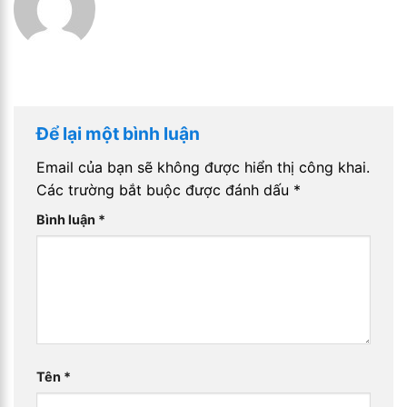
Để lại một bình luận
Email của bạn sẽ không được hiển thị công khai.
Các trường bắt buộc được đánh dấu
*
Bình luận
*
Tên
*