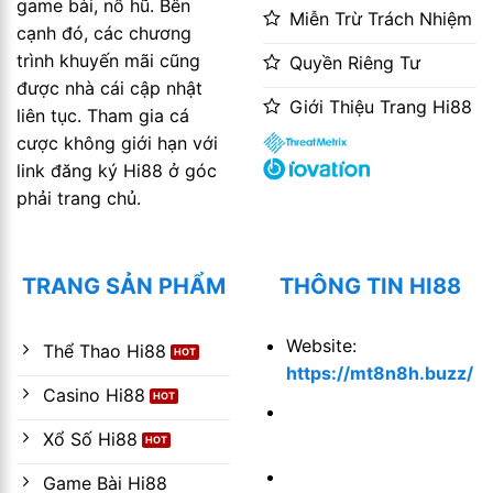
game bài, nổ hũ. Bên
Miễn Trừ Trách Nhiệm
cạnh đó, các chương
trình khuyến mãi cũng
Quyền Riêng Tư
được nhà cái cập nhật
Giới Thiệu Trang Hi88
liên tục. Tham gia cá
cược không giới hạn với
link đăng ký Hi88 ở góc
phải trang chủ.
TRANG SẢN PHẨM
THÔNG TIN HI88
Website:
Thể Thao Hi88
https://mt8n8h.buzz/
Casino Hi88
Email:
hi88scom@gmail.com
Xổ Số Hi88
Địa chỉ: 416/4 Phan
Game Bài Hi88