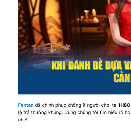
Fantan
đã chinh phục không ít người chơi tại
HI88
lệ trả thưởng khủng. Cùng chúng tôi tìm hiểu rõ h
nhé!