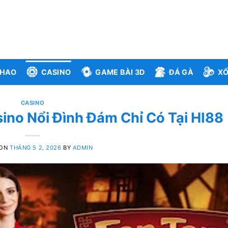
THAO
CASINO
GAME BÀI 3D
ĐÁ GÀ
XỔ
CASINO
ino Nổi Đình Đám Chỉ Có Tại HI88
 ON
THÁNG 5 2, 2026
BY
ADMIN