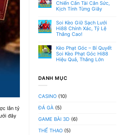
Chiến Cân Tài Cân Sức,
Kịch Tính Từng Giây
Soi Kèo Giữ Sạch Lưới
Hi88 Chính Xác, Tỷ Lệ
Thắng Cao!
Kèo Phạt Góc – Bí Quyết
Soi Kèo Phạt Góc Hi88
Hiệu Quả, Thắng Lớn
DANH MỤC
CASINO
(10)
ĐÁ GÀ
(5)
ợc lẫn tỷ
ưới đây
GAME BÀI 3D
(6)
THỂ THAO
(5)