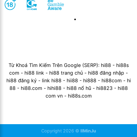
Giấy phép Pagcor (
Phillippins )
Giấy phép isle Of Man
( Đảo Man ) và giấy
phép Curacao
eGaming ( Curacao )
Từ Khoá Tìm Kiếm Trên Google (SERP): hi88 - hi88s
com - hi88 link - hi88 trang chủ - hi88 đăng nhập -
hi88 đăng ký - link hi88 - hii88 - hi888 - hi88com - hi
88 - hi88.com - hihi88 - hi88 nổ hũ - hi8823 - hi88
com vn - hi88s.com
Copyright 2026 ©
IlMinJu