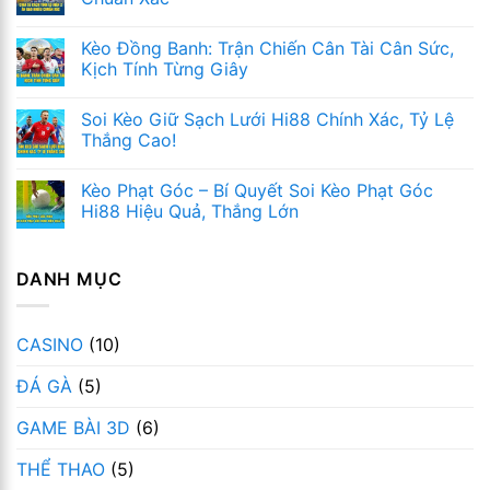
Kèo Đồng Banh: Trận Chiến Cân Tài Cân Sức,
Kịch Tính Từng Giây
Soi Kèo Giữ Sạch Lưới Hi88 Chính Xác, Tỷ Lệ
Thắng Cao!
Kèo Phạt Góc – Bí Quyết Soi Kèo Phạt Góc
Hi88 Hiệu Quả, Thắng Lớn
DANH MỤC
CASINO
(10)
ĐÁ GÀ
(5)
GAME BÀI 3D
(6)
THỂ THAO
(5)