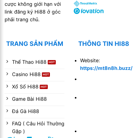
cược không giới hạn với
link đăng ký Hi88 ở góc
phải trang chủ.
TRANG SẢN PHẨM
THÔNG TIN HI88
Website:
Thể Thao Hi88
https://mt8n8h.buzz/
Casino Hi88
Email:
hi88scom@gmail.com
Xổ Số Hi88
Địa chỉ: 416/4 Phan
Game Bài Hi88
Xích Long, Phường 2,
Đá Gà Hi88
Phú Nhuận, Hồ Chí
Minh, Việt Nam
FAQ ( Câu Hỏi Thường
Giấy phép quốc tế:
Gặp )