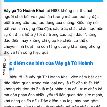
Vảy gà Tứ Hoành Khai
tại HI88 không chỉ thu hút
người chơi bởi vẻ ngoài ấn tượng mà còn bởi sự đặc
biệt trong cấu tạo, tác dụng của chúng. Kiểu này nổi
bật với hình dạng đều đặn, cấu trúc chắc chắn, tạo nên
sự ổn định, hỗ trợ tối đa trong các trận đấu. Những
đặc điểm này không chỉ giúp kê chiến có thể di
chuyển linh hoạt mà còn tăng cường khả năng phòng
thủ và tấn công hiệu quả.
→
Đặc điểm cần biết của
Vảy gà Tứ Hoành
Chỉ mục
Khai
Để hiểu rõ về vảy gà Tứ Hoành Khai, việc nắm bắt các
đặc điểm quan trọng của loại này là rất cần thiết. Nó
không chỉ đơn thuần là một phần của cấu trúc chân kê
mà còn phản ánh nhiều yếu tố liên quan đến sức mạnh,
khả năng chiến đấu. Đặc điểm của loại này bao gồm
hình dạng, kích thước, và sự phân bố trên chân, từ đó